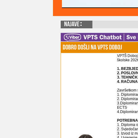
VPTŠ Doboj v
školske 2026
1. BEZBJ
2. POSLOV
3. TEHNIČ
4. RAČUNA
Završetkom s
1. Diplomira
2. Diplomira
3.Diplomiran
ECTS
4.Diplomiran
POTREBNA 
1. Diploma o 
2. Svjedočan
3. Izvod iz 
4. Uvjerenje