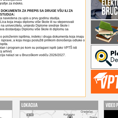
grafije za indeks.
DOKUMENTA ZA PREPIS SA DRUGE VŠU ILI ZA
STUDIJA:
a navedena za upis u prvu godinu studija.
Lica koja imaju diplomu više škole ili su stepenovali
na univerzitetu, umjesto Diplome srednje škole i
va dostavljaju Diplomu više škole ili diplomu sa
 o položenim ispitima, indeks i druga dokumenta koja imaju
 isprave, a koja mogu poslužiti prilikom donošenja odluke o
spita.
plan i program po kom su polagani ispiti (ako VPTŠ isti
j arhivi)
cija nalazi se u Brucoškom vodiču 2026/2027.