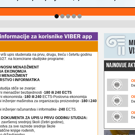
rši upis studenata na prvu, drugu, treću i četvrtu godinu
/27. na licencirane studijske programe:
EDNOSNI MENADŽMENT
NA EKONOMIJA
KI MENADŽMENT
RSTVO I INFORMATIKA
Ob
Da
tudija stiče se zvanje:
ni menadžer bezbjednosti -
180 ili 240 ECTS
ni ekonomista -
180 ili 240
ECTS-Poslovna ekonomija
Ob
i inženjer mašinstva za organizaciju proizvodnje -
180 i 240
Da
i inženjer računarstva i informatike -
240
ECTS.
Ob
Da
DOKUMENTA ZA UPIS U PRVU GODINU STUDIJA:
završenoj srednjoj školi (četiri godine),
stva za sve razrede srednje škole
matične knjige rođenih,
 o državljanstvu